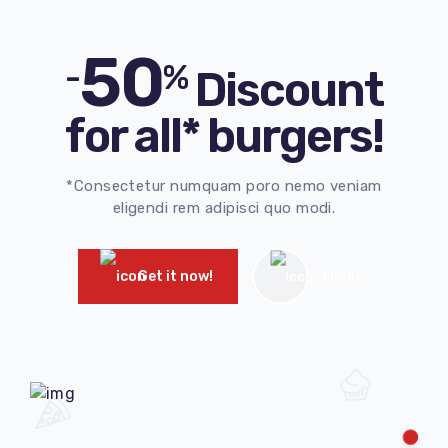
50
-
%
Discount
for all* burgers!
*Consectetur numquam poro nemo veniam
eligendi rem adipisci quo modi.
Get it now!
Menu